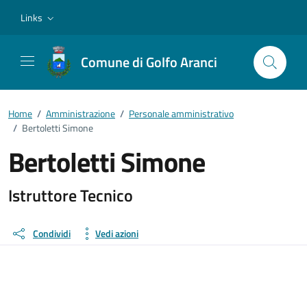
Vai ai contenuti
Vai al footer
Links
Comune di Golfo Aranci
Home
/
Amministrazione
/
Personale amministrativo
/
Bertoletti Simone
Bertoletti Simone
Dettagli della persona
Istruttore Tecnico
Condividi
Vedi azioni