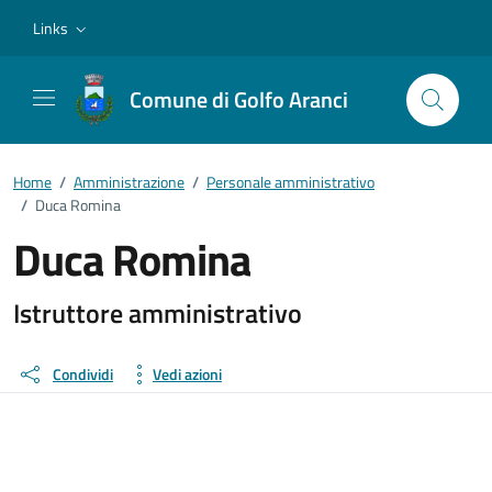
Vai ai contenuti
Vai al footer
Links
Comune di Golfo Aranci
Home
/
Amministrazione
/
Personale amministrativo
/
Duca Romina
Duca Romina
Dettagli della persona
Istruttore amministrativo
Condividi
Vedi azioni