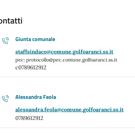
ontatti
Giunta comunale
staffsindaco@comune.golfoaranci.ss.it
pec: protocollo@pec.comune.golfoaranci.ss.it
c0789612912
Alessandra Feola
alessandra.feola@comune.golfoaranci.ss.it
0789612912