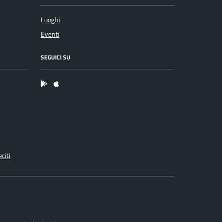
Luoghi
Eventi
SEGUICI SU
App Android
App IOS
citi