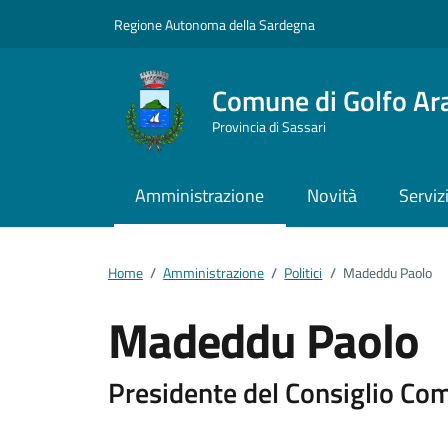
Vai ai contenuti
Vai al footer
Regione Autonoma della Sardegna
Comune di Golfo Ar
Provincia di Sassari
Amministrazione
Novità
Serviz
Home
/
Amministrazione
/
Politici
/
Madeddu Paolo
Madeddu Paolo
Dettagli della pers
Presidente del Consiglio Co