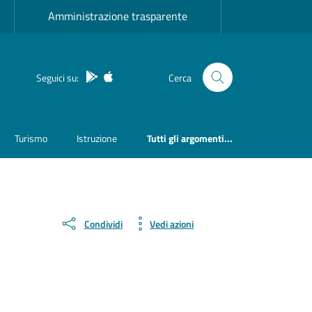
Amministrazione trasparente
App Android
App IOS
Seguici su:
Cerca
Turismo
Istruzione
Tutti gli argomenti...
Condividi
Vedi azioni