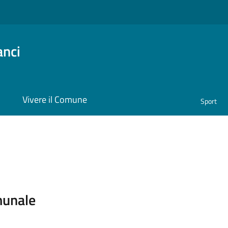
anci
i
Vivere il Comune
Sport
ona
munale