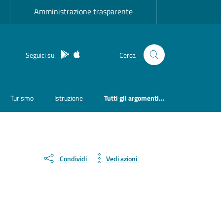
Amministrazione trasparente
App Android
App IOS
Seguici su:
Cerca
Turismo
Istruzione
Tutti gli argomenti...
Condividi
Vedi azioni