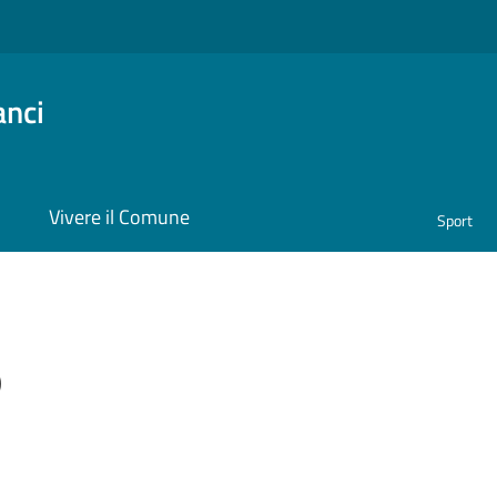
anci
i
Vivere il Comune
Sport
o
ona