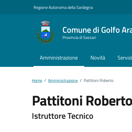
Vai ai contenuti
Vai al footer
Regione Autonoma della Sardegna
Comune di Golfo Ar
Provincia di Sassari
Amministrazione
Novità
Serviz
Home
/
Amministrazione
/
Pattitoni Roberto
Pattitoni Robert
Dettagli della pers
Istruttore Tecnico