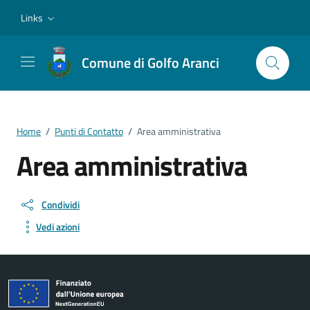
Vai ai contenuti
Vai al footer
Links
Comune di Golfo Aranci
Home
/
Punti di Contatto
/
Area amministrativa
Area amministrativa
Condividi
Vedi azioni