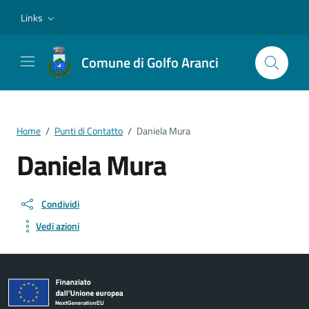
Vai ai contenuti
Vai al footer
Links
Comune di Golfo Aranci
Home
/
Punti di Contatto
/
Daniela Mura
Daniela Mura
Condividi
Vedi azioni