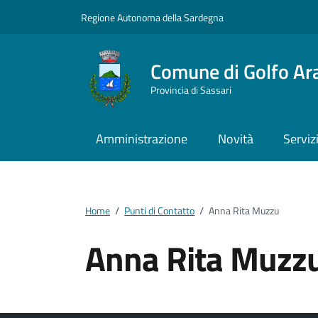
Vai ai contenuti
Vai al footer
Regione Autonoma della Sardegna
Comune di Golfo Ar
Provincia di Sassari
Amministrazione
Novità
Serviz
Home
/
Punti di Contatto
/
Anna Rita Muzzu
Anna Rita Muzz