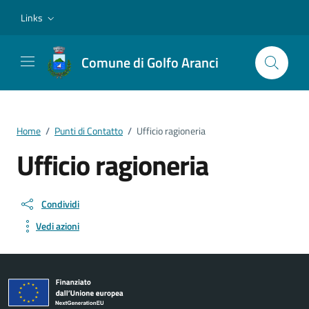
Vai ai contenuti
Vai al footer
Links
Comune di Golfo Aranci
Home
/
Punti di Contatto
/
Ufficio ragioneria
Ufficio ragioneria
Condividi
Vedi azioni