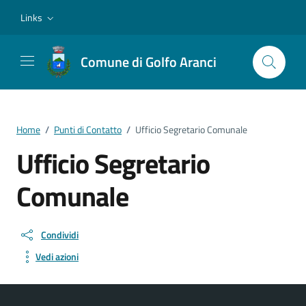
Vai ai contenuti
Vai al footer
Links
Comune di Golfo Aranci
Home
/
Punti di Contatto
/
Ufficio Segretario Comunale
Ufficio Segretario
Comunale
Condividi
Vedi azioni