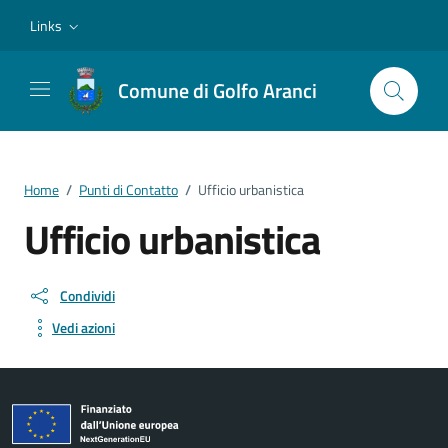
Vai ai contenuti
Vai al footer
Links
Comune di Golfo Aranci
Home
/
Punti di Contatto
/
Ufficio urbanistica
Ufficio urbanistica
Condividi
Vedi azioni