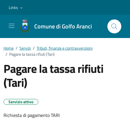
Vai ai contenuti
Vai al footer
Links
Comune di Golfo Aranci
Home
/
Servizi
/
Tributi, finanze e contravvenzioni
/
Pagare la tassa rifiuti (Tari)
Pagare la tassa rifiuti
(Tari)
Servizio attivo
Richiesta di pagamento TARI