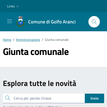
Vai ai contenuti
Vai al footer
Links
Comune di Golfo Aranci
Home
/
Amministrazione
/
Giunta comunale
Giunta comunale
Esplora tutte le novità
Cerca
Invio