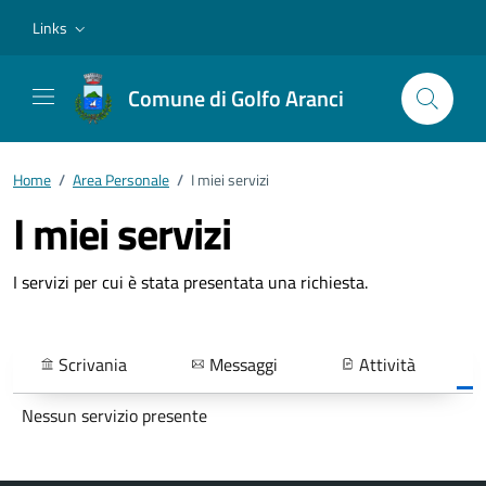
Vai ai contenuti
Vai al footer
Links
Comune di Golfo Aranci
Home
/
Area Personale
/
I miei servizi
I miei servizi
I servizi per cui è stata presentata una richiesta.
Scrivania
Messaggi
Attività
Nessun servizio presente