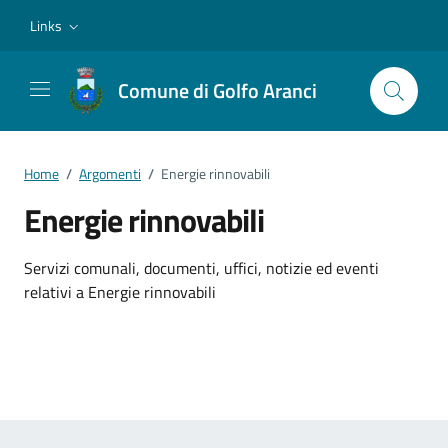
Vai ai contenuti
Vai al footer
Links
Comune di Golfo Aranci
Home
/
Argomenti
/
Energie rinnovabili
Energie rinnovabili
Dettagli dell'argomento
Servizi comunali, documenti, uffici, notizie ed eventi
relativi a Energie rinnovabili