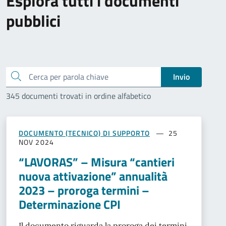
Esplora tutti i documenti
pubblici
Cerca
Invio
345 documenti trovati in ordine alfabetico
DOCUMENTO (TECNICO) DI SUPPORTO
25
NOV 2024
“LAVORAS” – Misura “cantieri
nuova attivazione” annualità
2023 – proroga termini –
Determinazione CPI
Il documento riguarda la proroga dei termini