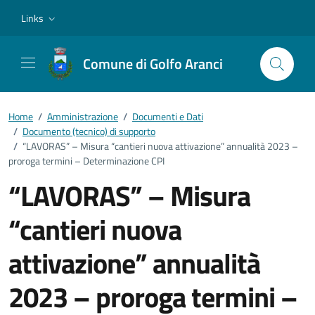
Vai ai contenuti
Vai al footer
Links
Comune di Golfo Aranci
Home
/
Amministrazione
/
Documenti e Dati
/
Documento (tecnico) di supporto
/
“LAVORAS” – Misura “cantieri nuova attivazione” annualità 2023 –
proroga termini – Determinazione CPI
“LAVORAS” – Misura
“cantieri nuova
attivazione” annualità
2023 – proroga termini –