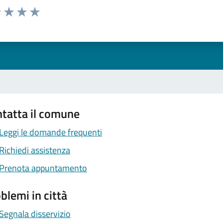
1 stelle su 5
uta 2 stelle su 5
Valuta 3 stelle su 5
Valuta 4 stelle su 5
Valuta 5 stelle su 5
tatta il comune
Leggi le domande frequenti
Richiedi assistenza
Prenota appuntamento
blemi in città
Segnala disservizio