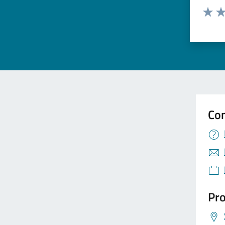
Valuta 
Val
Con
Pro