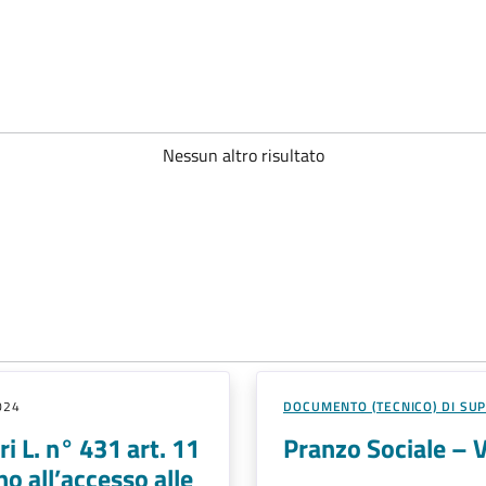
Nessun altro risultato
024
DOCUMENTO (TECNICO) DI SU
i L. n° 431 art. 11
Pranzo Sociale – 
o all’accesso alle