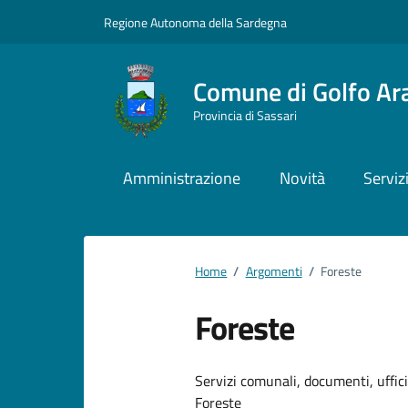
Vai ai contenuti
Vai al footer
Regione Autonoma della Sardegna
Comune di Golfo Ar
Provincia di Sassari
Amministrazione
Novità
Serviz
Home
/
Argomenti
/
Foreste
Foreste
Dettagli dell
Servizi comunali, documenti, uffici,
Foreste