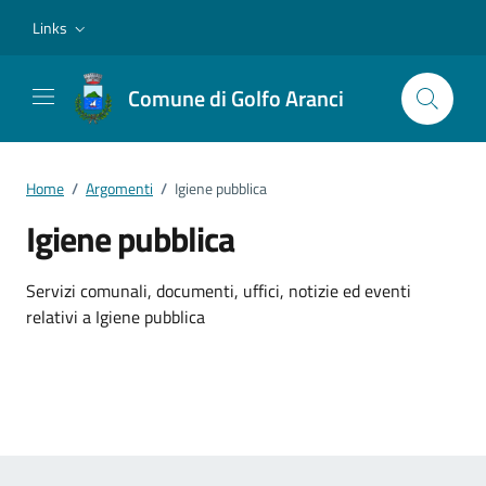
Vai ai contenuti
Vai al footer
Links
Comune di Golfo Aranci
Home
/
Argomenti
/
Igiene pubblica
Igiene pubblica
Dettagli dell'argomento
Servizi comunali, documenti, uffici, notizie ed eventi
relativi a Igiene pubblica