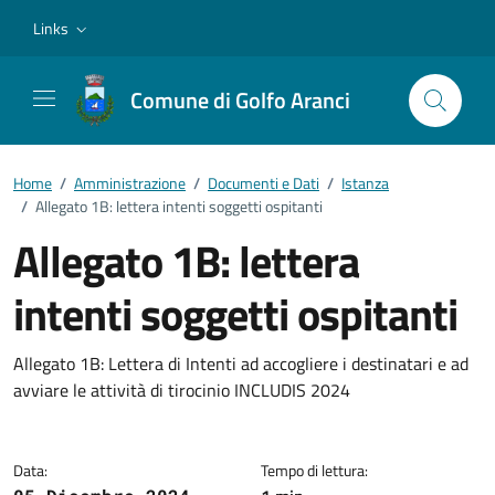
Vai ai contenuti
Vai al footer
Links
Comune di Golfo Aranci
Home
/
Amministrazione
/
Documenti e Dati
/
Istanza
/
Allegato 1B: lettera intenti soggetti ospitanti
Allegato 1B: lettera
intenti soggetti ospitanti
Dettagli del documento
Allegato 1B: Lettera di Intenti ad accogliere i destinatari e ad
avviare le attività di tirocinio INCLUDIS 2024
Data:
Tempo di lettura: