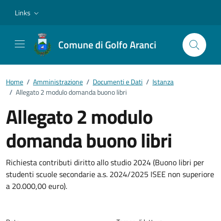
Vai ai contenuti
Vai al footer
Links
Comune di Golfo Aranci
Home
/
Amministrazione
/
Documenti e Dati
/
Istanza
/
Allegato 2 modulo domanda buono libri
Allegato 2 modulo
domanda buono libri
Dettagli del documento
Richiesta contributi diritto allo studio 2024 (Buono libri per
studenti scuole secondarie a.s. 2024/2025 ISEE non superiore
a 20.000,00 euro).