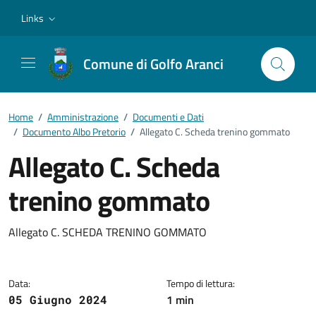
Vai ai contenuti
Vai al footer
Links
Comune di Golfo Aranci
Home
/
Amministrazione
/
Documenti e Dati
/
Documento Albo Pretorio
/
Allegato C. Scheda trenino gommato
Allegato C. Scheda
trenino gommato
Dettagli del documento
Allegato C. SCHEDA TRENINO GOMMATO
Data:
Tempo di lettura:
1 min
05 Giugno 2024