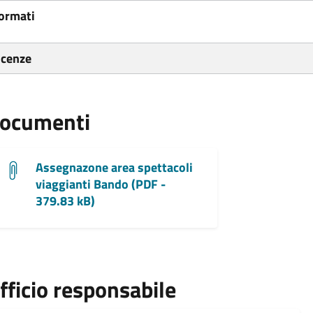
ormati
icenze
ocumenti
Assegnazone area spettacoli
viaggianti Bando (PDF -
379.83 kB)
fficio responsabile