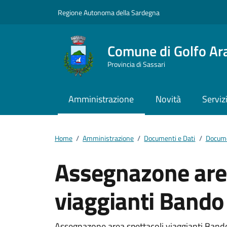
Vai ai contenuti
Vai al footer
Regione Autonoma della Sardegna
Comune di Golfo Ar
Provincia di Sassari
Amministrazione
Novità
Serviz
Home
/
Amministrazione
/
Documenti e Dati
/
Docume
Assegnazone area
viaggianti Bando
Assegnazone area spettacoli viaggianti Band