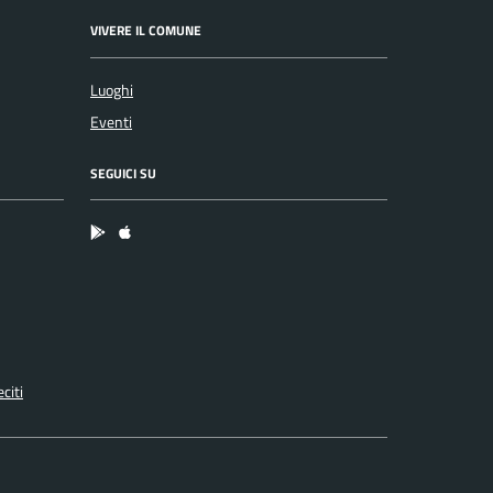
VIVERE IL COMUNE
Luoghi
Eventi
SEGUICI SU
App Android
App IOS
citi