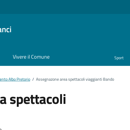
anci
i
Vivere il Comune
Sport
nto Albo Pretorio
/
Assegnazone area spettacoli viaggianti Bando
 spettacoli
o