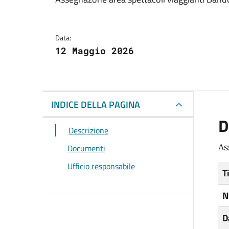
Dettagli del docum
Data:
12 Maggio 2026
INDICE DELLA PAGINA
D
Descrizione
As
Documenti
Ufficio responsabile
T
N
D