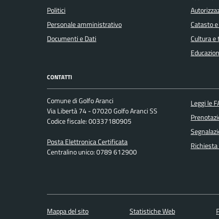
Politici
Autorizzaz
Personale amministrativo
Catasto e
Documenti e Dati
Cultura e
Educazion
CONTATTI
Comune di Golfo Aranci
Leggi le 
Via Libertà 74 - 07020 Golfo Aranci SS
Prenotaz
Codice fiscale: 00337180905
Segnalazi
Posta Elettronica Certificata
Richiesta
Centralino unico: 0789 612900
Mappa del sito
Statistiche Web
P