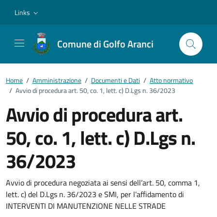
Vai ai contenuti
Vai al footer
Links
Comune di Golfo Aranci
Home
/
Amministrazione
/
Documenti e Dati
/
Atto normativo
/
Avvio di procedura art. 50, co. 1, lett. c) D.Lgs n. 36/2023
Avvio di procedura art.
50, co. 1, lett. c) D.Lgs n.
36/2023
Dettagli del documento
Avvio di procedura negoziata ai sensi dell’art. 50, comma 1,
lett. c) del D.Lgs n. 36/2023 e SMI, per l’affidamento di
INTERVENTI DI MANUTENZIONE NELLE STRADE