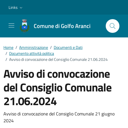
Vai ai contenuti
Vai al footer
Links
Comune di Golfo Aranci
Home
/
Amministrazione
/
Documenti e Dati
/
Documento attività politica
/
Avviso di convocazione del Consiglio Comunale 21.06.2024
Avviso di convocazione
del Consiglio Comunale
21.06.2024
Dettagli del documento
Avviso di convocazione del Consiglio Comunale 21 giugno
2024