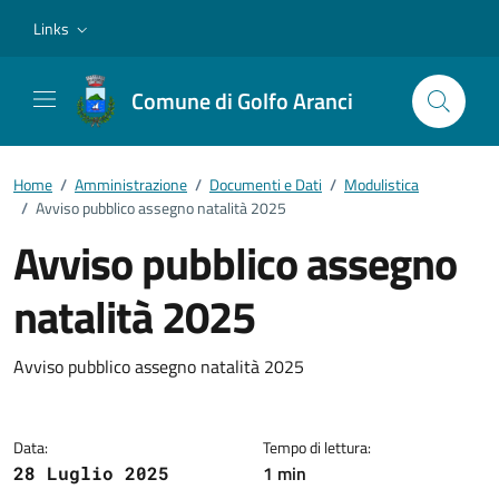
Vai ai contenuti
Vai al footer
Links
Comune di Golfo Aranci
Home
/
Amministrazione
/
Documenti e Dati
/
Modulistica
/
Avviso pubblico assegno natalità 2025
Avviso pubblico assegno
natalità 2025
Dettagli del documento
Avviso pubblico assegno natalità 2025
Data:
Tempo di lettura:
1 min
28 Luglio 2025