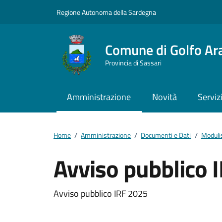
Vai ai contenuti
Vai al footer
Regione Autonoma della Sardegna
Comune di Golfo Ar
Provincia di Sassari
Amministrazione
Novità
Serviz
Home
/
Amministrazione
/
Documenti e Dati
/
Moduli
Avviso pubblico 
Dettagli del docum
Avviso pubblico IRF 2025