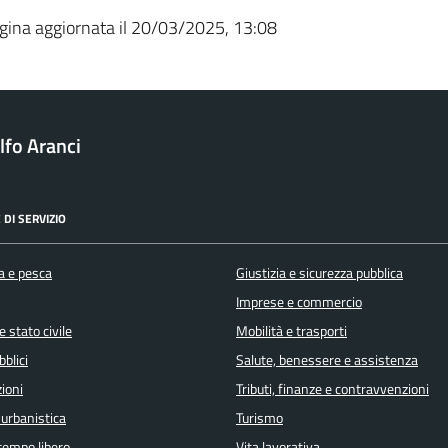
gina aggiornata il 20/03/2025, 13:08
fo Aranci
 DI SERVIZIO
a e pesca
Giustizia e sicurezza pubblica
Imprese e commercio
 stato civile
Mobilità e trasporti
bblici
Salute, benessere e assistenza
ioni
Tributi, finanze e contravvenzioni
 urbanistica
Turismo
 tempo libero
Vita lavorativa