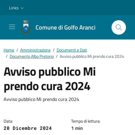
Vai ai contenuti
Vai al footer
Links
Comune di Golfo Aranci
Home
/
Amministrazione
/
Documenti e Dati
/
Documento Albo Pretorio
/
Avviso pubblico Mi prendo cura 2024
Avviso pubblico Mi
prendo cura 2024
Dettagli del documento
Avviso pubblico Mi prendo cura 2024
Data:
Tempo di lettura:
1 min
20 Dicembre 2024