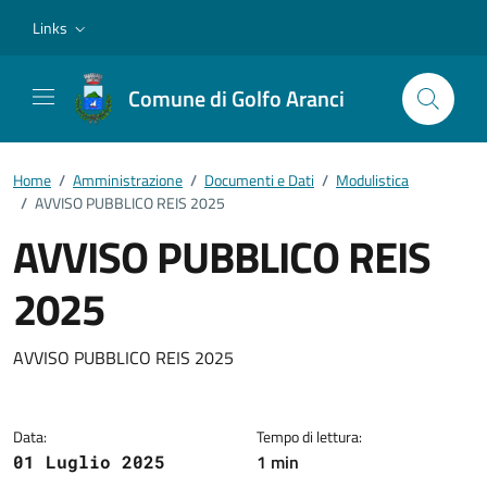
Vai ai contenuti
Vai al footer
Links
Comune di Golfo Aranci
Home
/
Amministrazione
/
Documenti e Dati
/
Modulistica
/
AVVISO PUBBLICO REIS 2025
AVVISO PUBBLICO REIS
2025
Dettagli del documento
AVVISO PUBBLICO REIS 2025
Data:
Tempo di lettura:
1 min
01 Luglio 2025