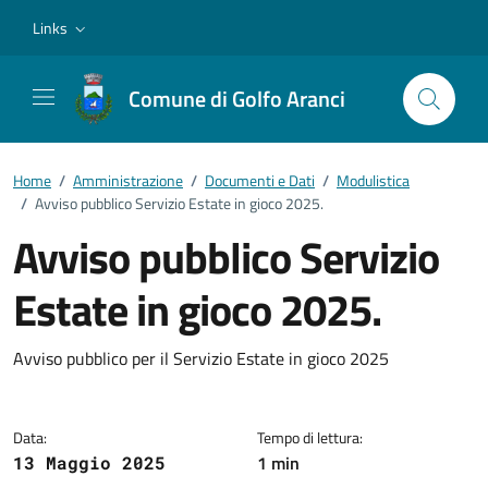
Vai ai contenuti
Vai al footer
Links
Comune di Golfo Aranci
Home
/
Amministrazione
/
Documenti e Dati
/
Modulistica
/
Avviso pubblico Servizio Estate in gioco 2025.
Avviso pubblico Servizio
Estate in gioco 2025.
Dettagli del documento
Avviso pubblico per il Servizio Estate in gioco 2025
Data:
Tempo di lettura:
1 min
13 Maggio 2025