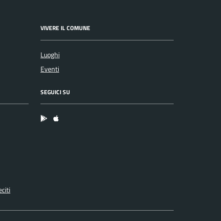
VIVERE IL COMUNE
Luoghi
Eventi
SEGUICI SU
App Android
App IOS
citi