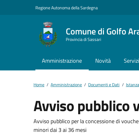
Vai ai contenuti
Vai al footer
Regione Autonoma della Sardegna
Comune di Golfo Ar
Provincia di Sassari
Amministrazione
Novità
Serviz
Home
/
Amministrazione
/
Documenti e Dati
/
Istanz
Avviso pubblico 
Dettagli del docum
Avviso pubblico per la concessione di voucher al
minori dai 3 ai 36 mesi