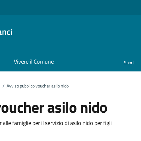
anci
i
Vivere il Comune
Sport
a
/
Avviso pubblico voucher asilo nido
voucher asilo nido
ento
le famiglie per il servizio di asilo nido per figli