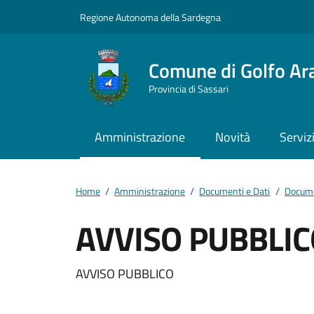
Vai ai contenuti
Vai al footer
Regione Autonoma della Sardegna
Comune di Golfo Ar
Provincia di Sassari
Amministrazione
Novità
Serviz
Home
/
Amministrazione
/
Documenti e Dati
/
Documen
AVVISO PUBBLIC
Dettagli del docum
AVVISO PUBBLICO