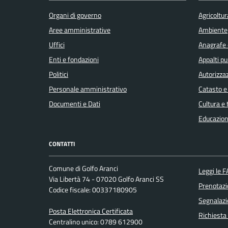
Organi di governo
Agricoltur
Aree amministrative
Ambiente
Uffici
Anagrafe e
Enti e fondazioni
Appalti pu
Politici
Autorizzaz
Personale amministrativo
Catasto e
Documenti e Dati
Cultura e
Educazion
CONTATTI
Comune di Golfo Aranci
Leggi le 
Via Libertà 74 - 07020 Golfo Aranci SS
Prenotaz
Codice fiscale: 00337180905
Segnalazi
Posta Elettronica Certificata
Richiesta
Centralino unico: 0789 612900