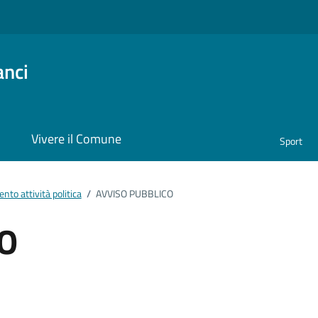
anci
i
Vivere il Comune
Sport
to attività politica
/
AVVISO PUBBLICO
O
ento