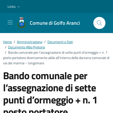
Vai ai contenuti
Vai al footer
Links
Comune di Golfo Aranci
Home
/
Amministrazione
/
Documenti e Dati
/
Documento Albo Pretorio
/
Bando comunale per l’assegnazione di sette punti d’ormeggio + n. 1
posto portatore diversamente abile all’interno della darsena comunale di
via dei marinai – lungomare
Bando comunale per
l’assegnazione di sette
punti d’ormeggio + n. 1
posto portatore