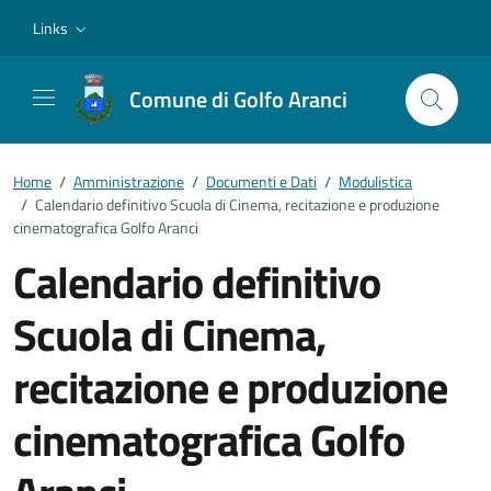
Vai ai contenuti
Vai al footer
Links
Comune di Golfo Aranci
Home
/
Amministrazione
/
Documenti e Dati
/
Modulistica
/
Calendario definitivo Scuola di Cinema, recitazione e produzione
cinematografica Golfo Aranci
Calendario definitivo
Scuola di Cinema,
recitazione e produzione
cinematografica Golfo