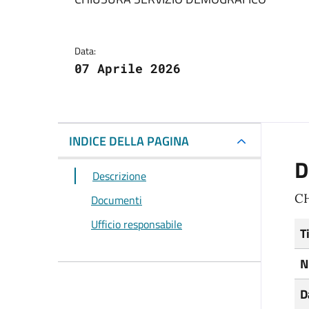
Dettagli del docum
Data:
07 Aprile 2026
INDICE DELLA PAGINA
D
Descrizione
C
Documenti
Ufficio responsabile
T
N
D