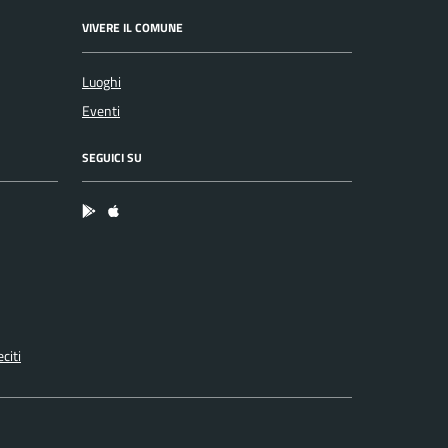
VIVERE IL COMUNE
Luoghi
Eventi
SEGUICI SU
App Android
App IOS
citi