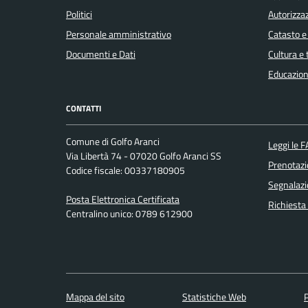
Politici
Autorizzaz
Personale amministrativo
Catasto e
Documenti e Dati
Cultura e
Educazion
CONTATTI
Comune di Golfo Aranci
Leggi le 
Via Libertà 74 - 07020 Golfo Aranci SS
Prenotaz
Codice fiscale: 00337180905
Segnalazi
Posta Elettronica Certificata
Richiesta
Centralino unico: 0789 612900
Mappa del sito
Statistiche Web
P