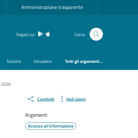
Amministrazione trasparente
App Android
App IOS
Seguici su:
Cerca
Turismo
Istruzione
Tutti gli argomenti...
 2026
Condividi
Vedi azioni
Argomenti
Accesso all'informazione