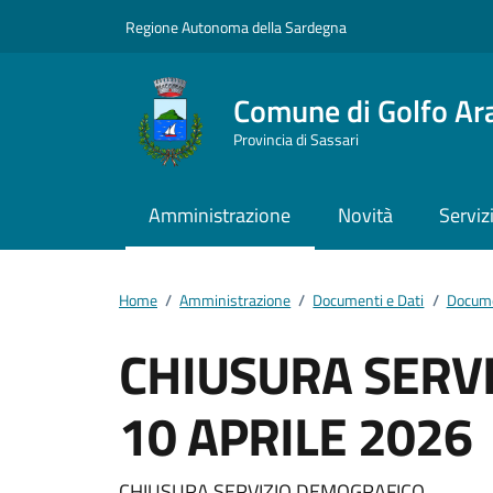
Vai ai contenuti
Vai al footer
Regione Autonoma della Sardegna
Comune di Golfo Ar
Provincia di Sassari
Amministrazione
Novità
Serviz
Home
/
Amministrazione
/
Documenti e Dati
/
Docume
CHIUSURA SERV
10 APRILE 2026
CHIUSURA SERVIZIO DEMOGRAFICO