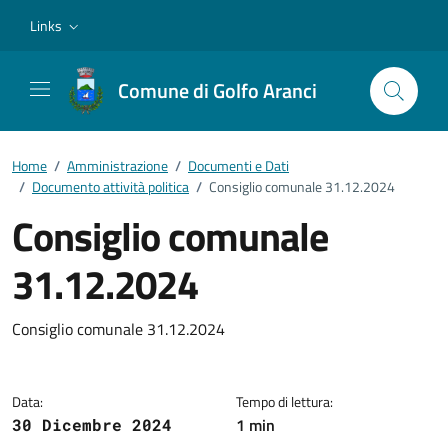
Vai ai contenuti
Vai al footer
Links
Comune di Golfo Aranci
Home
/
Amministrazione
/
Documenti e Dati
/
Documento attività politica
/
Consiglio comunale 31.12.2024
Consiglio comunale
31.12.2024
Dettagli del documento
Consiglio comunale 31.12.2024
Data:
Tempo di lettura:
1 min
30 Dicembre 2024