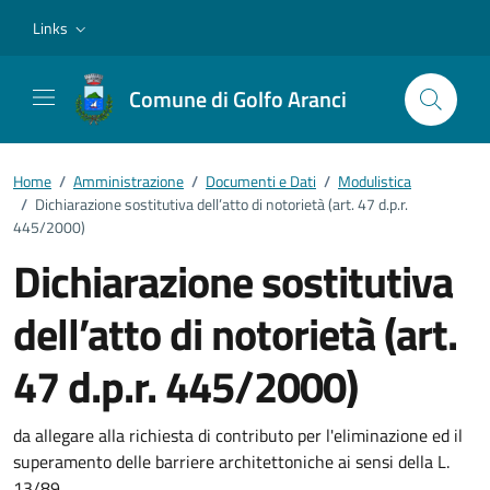
Vai ai contenuti
Vai al footer
Links
Comune di Golfo Aranci
Home
/
Amministrazione
/
Documenti e Dati
/
Modulistica
/
Dichiarazione sostitutiva dell’atto di notorietà (art. 47 d.p.r.
445/2000)
Dichiarazione sostitutiva
dell’atto di notorietà (art.
47 d.p.r. 445/2000)
Dettagli del documento
da allegare alla richiesta di contributo per l'eliminazione ed il
superamento delle barriere architettoniche ai sensi della L.
13/89