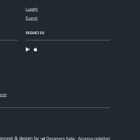
Luoghi
Eventi
SEGUICI SU
App Android
App IOS
citi
concept & design by
·
Designers Italia
Accesso redattori