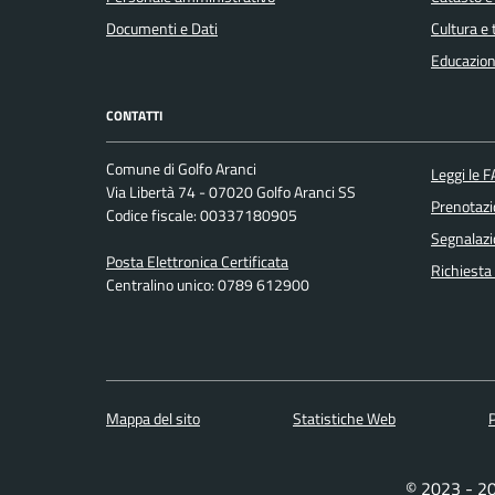
Documenti e Dati
Cultura e
Educazion
CONTATTI
Comune di Golfo Aranci
Leggi le 
Via Libertà 74 - 07020 Golfo Aranci SS
Prenotaz
Codice fiscale: 00337180905
Segnalazi
Posta Elettronica Certificata
Richiesta
Centralino unico: 0789 612900
Mappa del sito
Statistiche Web
P
© 2023 - 2