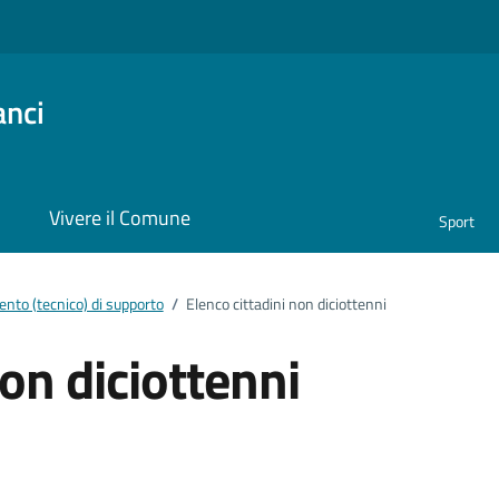
anci
i
Vivere il Comune
Sport
nto (tecnico) di supporto
/
Elenco cittadini non diciottenni
non diciottenni
ento