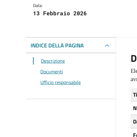
Data:
13 Febbraio 2026
INDICE DELLA PAGINA
D
Descrizione
El
Documenti
av
Ufficio responsabile
T
N
D
F