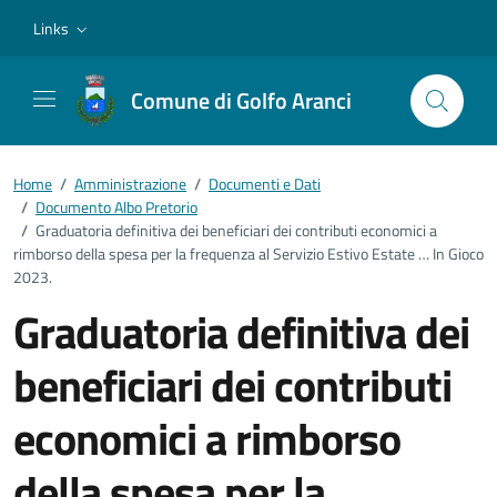
Vai ai contenuti
Vai al footer
Links
Comune di Golfo Aranci
Home
/
Amministrazione
/
Documenti e Dati
/
Documento Albo Pretorio
/
Graduatoria definitiva dei beneficiari dei contributi economici a
rimborso della spesa per la frequenza al Servizio Estivo Estate … In Gioco
2023.
Graduatoria definitiva dei
beneficiari dei contributi
economici a rimborso
della spesa per la