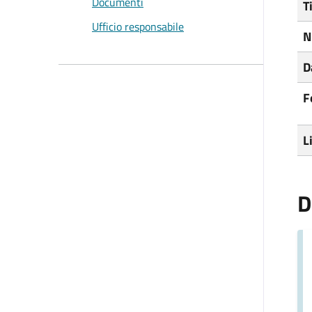
Documenti
T
Ufficio responsabile
N
D
F
L
D