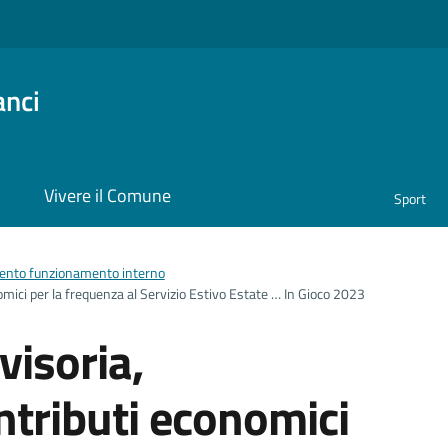
anci
i
Vivere il Comune
Sport
nto funzionamento interno
mici per la frequenza al Servizio Estivo Estate … In Gioco 2023
visoria,
tributi economici