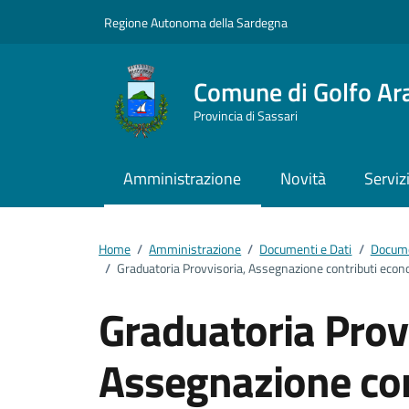
Vai ai contenuti
Vai al footer
Regione Autonoma della Sardegna
Comune di Golfo Ar
Provincia di Sassari
Amministrazione
Novità
Serviz
Home
/
Amministrazione
/
Documenti e Dati
/
Docume
/
Graduatoria Provvisoria, Assegnazione contributi econo
Graduatoria Prov
Assegnazione con