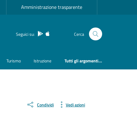
Amministrazione trasparente
App Android
App IOS
Seguici su:
Cerca
Turismo
Istruzione
Tutti gli argomenti...
Condividi
Vedi azioni