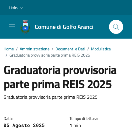
Vai ai contenuti
Vai al footer
Links
Comune di Golfo Aranci
Home
/
Amministrazione
/
Documenti e Dati
/
Modulistica
/
Graduatoria provvisoria parte prima REIS 2025
Graduatoria provvisoria
parte prima REIS 2025
Dettagli del documento
Graduatoria provvisoria parte prima REIS 2025
Data:
Tempo di lettura:
1 min
05 Agosto 2025