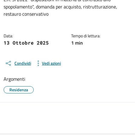
Dettagli del documento
spopolamento", domanda per acquisto, ristrutturazione,
restauro conservativo
Data:
Tempo di lettura:
1 min
13 Ottobre 2025
Condividi
Vedi azioni
Argomenti
Residenza