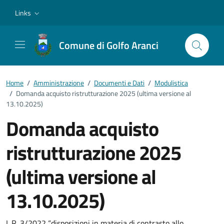
Vai ai contenuti
Vai al footer
Links
Comune di Golfo Aranci
Home
/
Amministrazione
/
Documenti e Dati
/
Modulistica
/
Domanda acquisto ristrutturazione 2025 (ultima versione al
13.10.2025)
Domanda acquisto
ristrutturazione 2025
(ultima versione al
13.10.2025)
L.R. 3/2022 “disposizioni in materia di contrasto allo