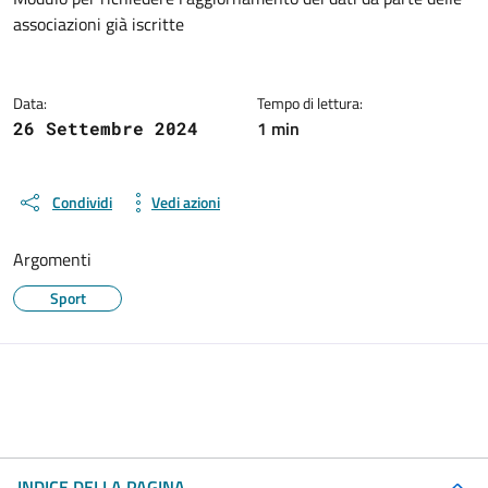
Dettagli del documento
associazioni già iscritte
Data:
Tempo di lettura:
1 min
26 Settembre 2024
Condividi
Vedi azioni
Argomenti
Sport
INDICE DELLA PAGINA