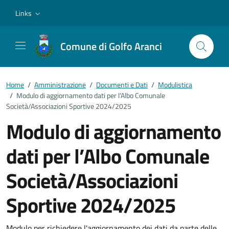
Vai ai contenuti
Vai al footer
Links
Comune di Golfo Aranci
Home
/
Amministrazione
/
Documenti e Dati
/
Modulistica
/
Modulo di aggiornamento dati per l’Albo Comunale
Società/Associazioni Sportive 2024/2025
Modulo di aggiornamento
dati per l’Albo Comunale
Società/Associazioni
Sportive 2024/2025
Modulo per richiedere l'aggiornamento dei dati da parte delle