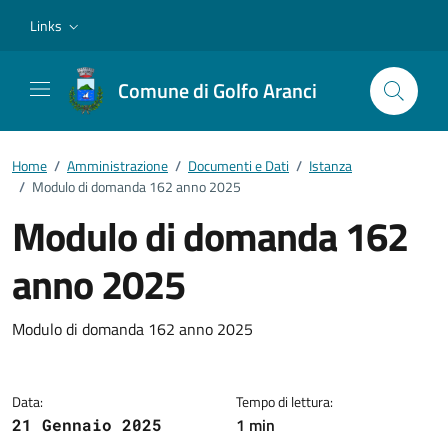
Vai ai contenuti
Vai al footer
Links
Comune di Golfo Aranci
Home
/
Amministrazione
/
Documenti e Dati
/
Istanza
/
Modulo di domanda 162 anno 2025
Modulo di domanda 162
anno 2025
Dettagli del documento
Modulo di domanda 162 anno 2025
Data:
Tempo di lettura:
1 min
21 Gennaio 2025