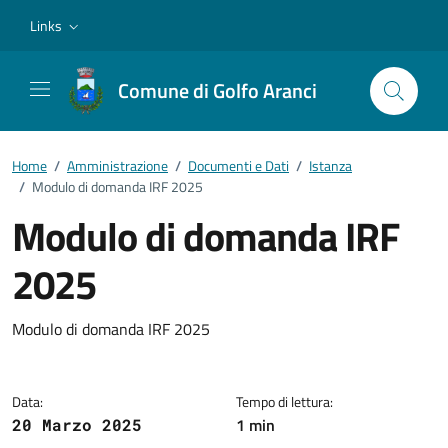
Vai ai contenuti
Vai al footer
Links
Comune di Golfo Aranci
Home
/
Amministrazione
/
Documenti e Dati
/
Istanza
/
Modulo di domanda IRF 2025
Modulo di domanda IRF
2025
Dettagli del documento
Modulo di domanda IRF 2025
Data:
Tempo di lettura:
1 min
20 Marzo 2025