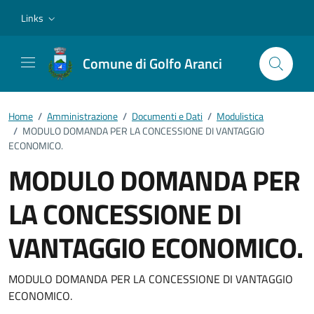
Vai ai contenuti
Vai al footer
Links
Comune di Golfo Aranci
Home
/
Amministrazione
/
Documenti e Dati
/
Modulistica
/
MODULO DOMANDA PER LA CONCESSIONE DI VANTAGGIO
ECONOMICO.
MODULO DOMANDA PER
LA CONCESSIONE DI
VANTAGGIO ECONOMICO.
Dettagli del documento
MODULO DOMANDA PER LA CONCESSIONE DI VANTAGGIO
ECONOMICO.