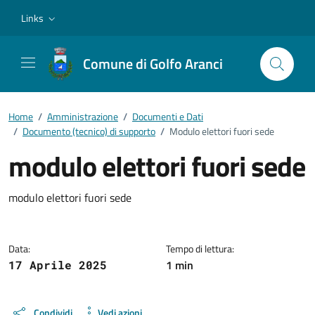
Vai ai contenuti
Vai al footer
Links
Comune di Golfo Aranci
Home
/
Amministrazione
/
Documenti e Dati
/
Documento (tecnico) di supporto
/
Modulo elettori fuori sede
modulo elettori fuori sede
Dettagli del documento
modulo elettori fuori sede
Data:
Tempo di lettura:
1 min
17 Aprile 2025
Condividi
Vedi azioni