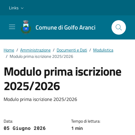
Vai ai contenuti
Vai al footer
Links
Comune di Golfo Aranci
Home
/
Amministrazione
/
Documenti e Dati
/
Modulistica
/
Modulo prima iscrizione 2025/2026
Modulo prima iscrizione
2025/2026
Dettagli del documento
Modulo prima iscrizione 2025/2026
Data:
Tempo di lettura:
1 min
05 Giugno 2026