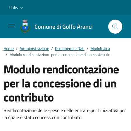
Vai ai contenuti
Vai al footer
Links
Comune di Golfo Aranci
Home
/
Amministrazione
/
Documenti e Dati
/
Modulistica
/
Modulo rendicontazione per la concessione di un contributo
Modulo rendicontazione
per la concessione di un
contributo
Dettagli del documento
Rendicontazione delle spese e delle entrate per l’iniziativa per
la quale è stato concesso un contributo.