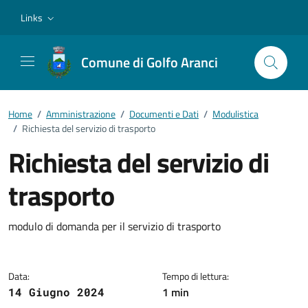
Vai ai contenuti
Vai al footer
Links
Comune di Golfo Aranci
Home
/
Amministrazione
/
Documenti e Dati
/
Modulistica
/
Richiesta del servizio di trasporto
Richiesta del servizio di
trasporto
Dettagli del documento
modulo di domanda per il servizio di trasporto
Data:
Tempo di lettura:
1 min
14 Giugno 2024