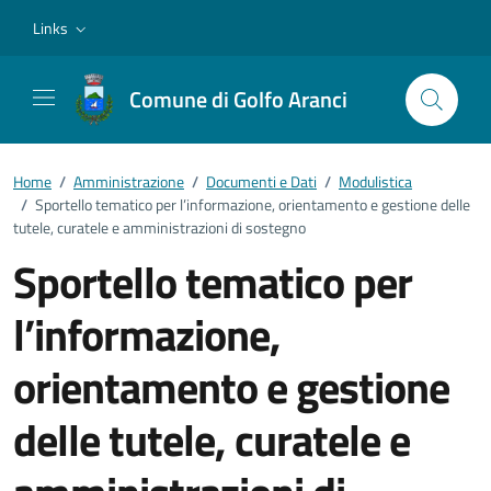
Vai ai contenuti
Vai al footer
Links
Comune di Golfo Aranci
Home
/
Amministrazione
/
Documenti e Dati
/
Modulistica
/
Sportello tematico per l’informazione, orientamento e gestione delle
tutele, curatele e amministrazioni di sostegno
Sportello tematico per
l’informazione,
orientamento e gestione
delle tutele, curatele e