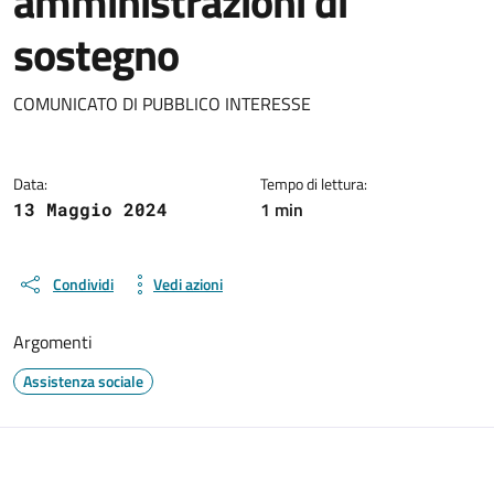
amministrazioni di
sostegno
Dettagli del documento
COMUNICATO DI PUBBLICO INTERESSE
Data:
Tempo di lettura:
1 min
13 Maggio 2024
Condividi
Vedi azioni
Argomenti
Assistenza sociale